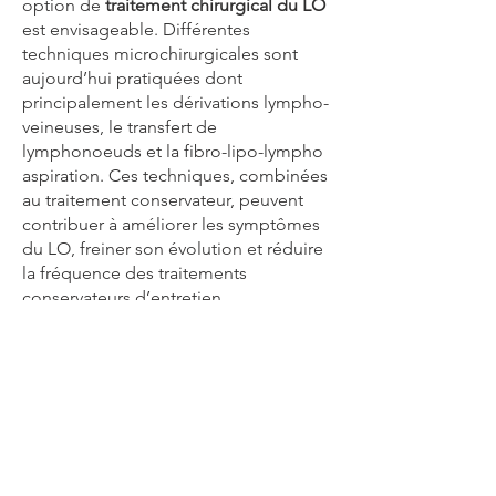
option de
traitement chirurgical du LO
est envisageable. Différentes
techniques microchirurgicales sont
aujourd’hui pratiquées dont
principalement les dérivations lympho-
veineuses, le transfert de
lymphonoeuds et la fibro-lipo-lympho
aspiration. Ces techniques, combinées
au traitement conservateur, peuvent
contribuer à améliorer les symptômes
du LO, freiner son évolution et réduire
la fréquence des traitements
conservateurs d’entretien.
La confection microchirurgicale
de
dérivations lympho-veineuses
est
une intervention lors de laquelle
plusieurs vaisseaux lymphatiques de la
région où se situe le blocage des voies
lymphatiques sont connectés à une
petite veine, permettant le drainage de