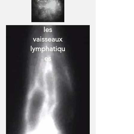
les
vaisseaux
lymphatiqu
es