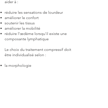
aider à :
réduire les sensations de lourdeur
améliorer le confort
soutenir les tissus
améliorer la mobilité
réduire l’œdème lorsqu’il existe une
composante lymphatique
Le choix du traitement compressif doit
être individualisé selon :
la morphologie
les symptômes
la présence ou non d’œdème
et la tolérance de la patiente
Le professionnel spécialisé peut inclure
:
traitement compressif