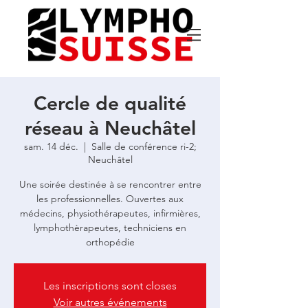
Cercle de qualité
réseau à Neuchâtel
sam. 14 déc.
  |  
Salle de conférence ri-2;
Neuchâtel
Une soirée destinée à se rencontrer entre
les professionnelles. Ouvertes aux
médecins, physiothérapeutes, infirmières,
lymphothèrapeutes, techniciens en
orthopédie
Les inscriptions sont closes
Voir autres événements